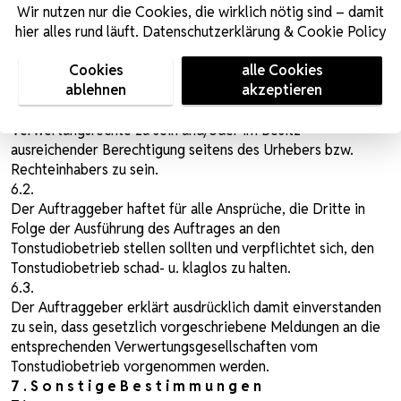
Wir nutzen nur die Cookies, die wirklich nötig sind – damit
Berechtigungen für die von ihm erteilten Aufträge im Bezug
hier alles rund läuft. Datenschutzerklärung & Cookie Policy
auf Herstellung, Bearbeitung und Vervielfältigung von
Tonaufnahmen für wie immer geartete Zwecke,
Cookies
alle Cookies
insbesondere gewerblicher Art, verfügt. Weiters erklärt der
ablehnen
akzeptieren
Auftraggeber, Verfügungsberechtigter bzw. Lizenznehmer
über die erforderlichen Urheber bzw. urheberrechtlichen
Verwertungsrechte zu sein und/oder im Besitz
ausreichender Berechtigung seitens des Urhebers bzw.
Rechteinhabers zu sein.
6.2.
Der Auftraggeber haftet für alle Ansprüche, die Dritte in
Folge der Ausführung des Auftrages an den
Tonstudiobetrieb stellen sollten und verpflichtet sich, den
Tonstudiobetrieb schad- u. klaglos zu halten.
6.3.
Der Auftraggeber erklärt ausdrücklich damit einverstanden
zu sein, dass gesetzlich vorgeschriebene Meldungen an die
entsprechenden Verwertungsgesellschaften vom
Tonstudiobetrieb vorgenommen werden.
7 . S o n s t i g e B e s t i m m u n g e n