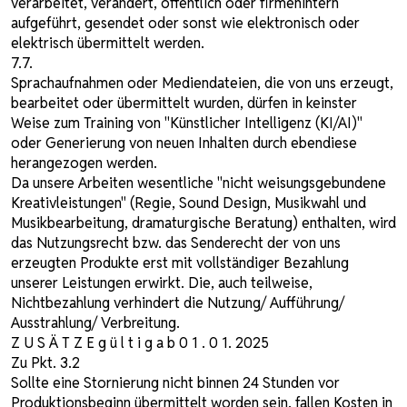
verarbeitet, verändert, öffentlich oder firmenintern
aufgeführt, gesendet oder sonst wie elektronisch oder
elektrisch übermittelt werden.
7.7.
Sprachaufnahmen oder Mediendateien, die von uns erzeugt,
bearbeitet oder übermittelt wurden, dürfen in keinster
Weise zum Training von "Künstlicher Intelligenz (KI/AI)"
oder Generierung von neuen Inhalten durch ebendiese
herangezogen werden.
Da unsere Arbeiten wesentliche "nicht weisungsgebundene
Kreativleistungen" (Regie, Sound Design, Musikwahl und
Musikbearbeitung, dramaturgische Beratung) enthalten, wird
das Nutzungsrecht bzw. das Senderecht der von uns
erzeugten Produkte erst mit vollständiger Bezahlung
unserer Leistungen erwirkt. Die, auch teilweise,
Nichtbezahlung verhindert die Nutzung/ Aufführung/
Ausstrahlung/ Verbreitung.
Z U S Ä T Z E g ü l t i g a b 0 1 . 0 1. 2025
Zu Pkt. 3.2
Sollte eine Stornierung nicht binnen 24 Stunden vor
Produktionsbeginn übermittelt worden sein, fallen Kosten in