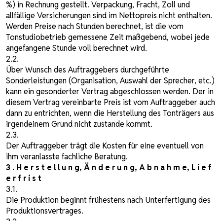
%) in Rechnung gestellt. Verpackung, Fracht, Zoll und
allfällige Versicherungen sind im Nettopreis nicht enthalten.
Werden Preise nach Stunden berechnet, ist die vom
Tonstudiobetrieb gemessene Zeit maßgebend, wobei jede
angefangene Stunde voll berechnet wird.
2.2.
Über Wunsch des Auftraggebers durchgeführte
Sonderleistungen (Organisation, Auswahl der Sprecher, etc.)
kann ein gesonderter Vertrag abgeschlossen werden. Der in
diesem Vertrag vereinbarte Preis ist vom Auftraggeber auch
dann zu entrichten, wenn die Herstellung des Tonträgers aus
irgendeinem Grund nicht zustande kommt.
2.3.
Der Auftraggeber trägt die Kosten für eine eventuell von
ihm veranlasste fachliche Beratung.
3 . H e r s t e l l u n g, Ä n d e r u n g, A b n a h m e, L i e f
e r f r i s t
3.1.
Die Produktion beginnt frühestens nach Unterfertigung des
Produktionsvertrages.