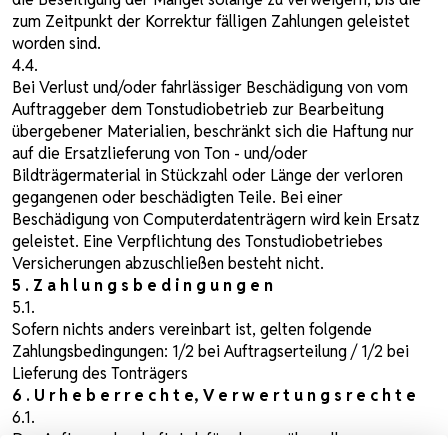
zum Zeitpunkt der Korrektur fälligen Zahlungen geleistet
worden sind.
4.4.
Bei Verlust und/oder fahrlässiger Beschädigung von vom
Auftraggeber dem Tonstudiobetrieb zur Bearbeitung
übergebener Materialien, beschränkt sich die Haftung nur
auf die Ersatzlieferung von Ton - und/oder
Bildträgermaterial in Stückzahl oder Länge der verloren
gegangenen oder beschädigten Teile. Bei einer
Beschädigung von Computerdatenträgern wird kein Ersatz
geleistet. Eine Verpflichtung des Tonstudiobetriebes
Versicherungen abzuschließen besteht nicht.
5 . Z a h l u n g s b e d i n g u n g e n
5.1.
Sofern nichts anders vereinbart ist, gelten folgende
Zahlungsbedingungen: 1/2 bei Auftragserteilung / 1/2 bei
Lieferung des Tonträgers
6 . U r h e b e r r e c h t e, V e r w e r t u n g s r e c h t e
6.1.
Der Auftraggeber haftet dafür, dass er über alle